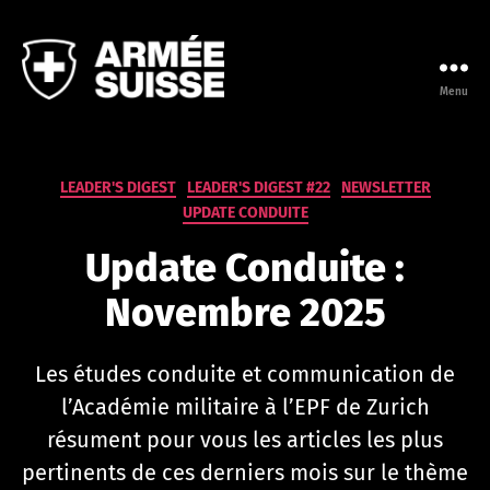
Menu
Leadership
Campus
de
l'Armée
Catégories
LEADER'S DIGEST
LEADER'S DIGEST #22
NEWSLETTER
suisse
UPDATE CONDUITE
Update Conduite :
Novembre 2025
P
a
r
Les études conduite et communication de
n
l’Académie militaire à l’EPF de Zurich
a
t
résument pour vous les articles les plus
h
pertinents de ces derniers mois sur le thème
a