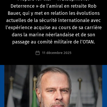
P
Deterrence » de l’amiral en retraite Rob
a
r
Bauer, qui y met en relation les évolutions
n
actuelles de la sécurité internationale avec
a
t
l’expérience acquise au cours de sa carrière
h
dans la marine néerlandaise et de son
a
passage au comité militaire de l’OTAN.
n
a
Auteur
11 décembre 2025
e
Date
de
l
de
l’article
s
l’article
c
h
a
b
r
u
n