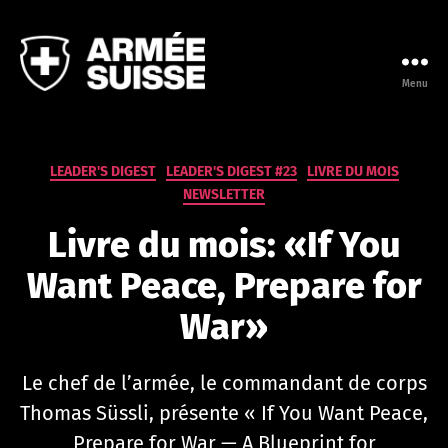
Menu
Leadership
Campus
de
l'Armée
Catégories
LEADER'S DIGEST
LEADER'S DIGEST #23
LIVRE DU MOIS
suisse
NEWSLETTER
Livre du mois: «If You
Want Peace, Prepare for
War»
Le chef de l’armée, le commandant de corps
Thomas Süssli, présente « If You Want Peace,
Prepare for War — A Blueprint for