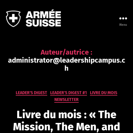
Menu
Leadership
Campus
de
l'Armée
Auteur/autrice :
suisse
administrator@leadershipcampus.c
h
P
ar
a
Catégories
d
LEADER'S DIGEST
LEADER'S DIGEST #1
LIVRE DU MOIS
m
NEWSLETTER
in
Livre du mois : « The
is
tr
Mission, The Men, and
at
or