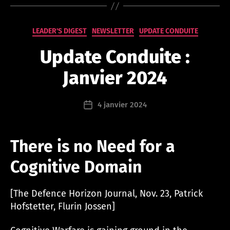
m
in
Catégories
LEADER'S DIGEST
NEWSLETTER
is
UPDATE CONDUITE
tr
Update Conduite :
at
or
Janvier 2024
@
le
a
Auteur
4 janvier 2024
Date
d
de
de
er
l’article
l’article
s
There is no Need for a
hi
p
Cognitive Domain
ca
m
p
[The Defence Horizon Journal, Nov. 23, Patrick
u
Hofstetter, Flurin Jossen]
s.
c