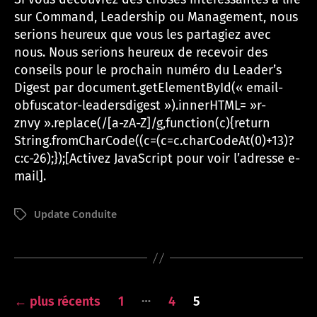
sur Command, Leadership ou Management, nous
serions heureux que vous les partagiez avec
nous. Nous serions heureux de recevoir des
conseils pour le prochain numéro du Leader’s
Digest par
document.getElementById(« email-
obfuscator-leadersdigest »).innerHTML= »r-
znvy ».replace(/[a-zA-Z]/g,function(c){return
String.fromCharCode((c=(c=c.charCodeAt(0)+13)?
c:c-26);});[Activez JavaScript pour voir l’adresse e-
mail]
.
Update Conduite
Étiquettes
Pagination
…
←
plus récents
1
4
5