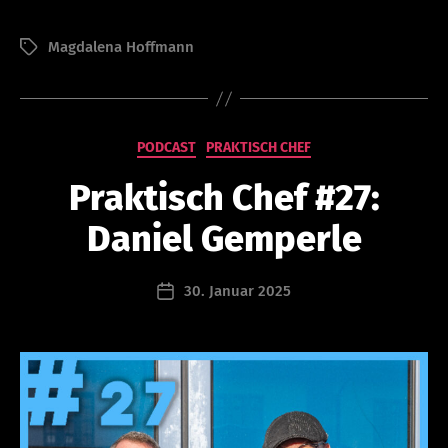
V
o
Magdalena Hoffmann
Schlagwörter
n
a
d
m
in
Kategorien
PODCAST
PRAKTISCH CHEF
is
tr
Praktisch Chef #27:
at
or
Daniel Gemperle
@
le
Beitragsautor
30. Januar 2025
a
Beitragsdatum
d
er
s
hi
p
ca
m