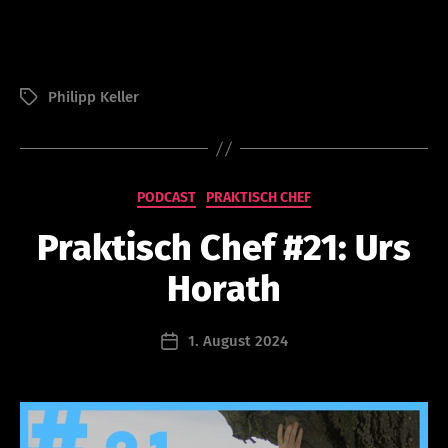
V
o
Philipp Keller
Schlagwörter
n
a
d
m
in
Kategorien
PODCAST
PRAKTISCH CHEF
is
tr
Praktisch Chef #21: Urs
at
or
Horath
@
le
Beitragsautor
1. August 2024
a
Beitragsdatum
d
er
s
hi