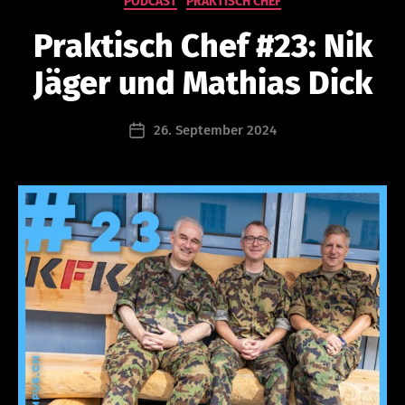
PODCAST
PRAKTISCH CHEF
is
tr
Praktisch Chef #23: Nik
at
or
Jäger und Mathias Dick
@
le
Beitragsautor
26. September 2024
a
Beitragsdatum
d
er
s
hi
p
ca
m
p
u
s.
c
h