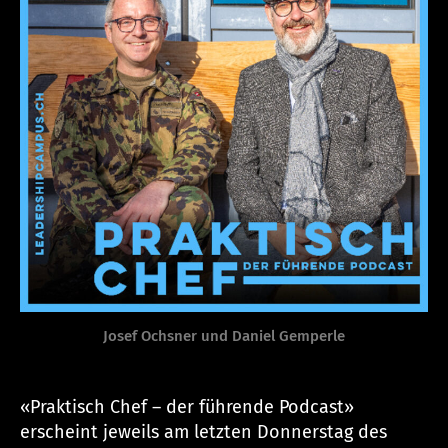
p
u
s.
c
h
Josef Ochsner und Daniel Gemperle
«Praktisch Chef – der führende Podcast»
erscheint jeweils am letzten Donnerstag des