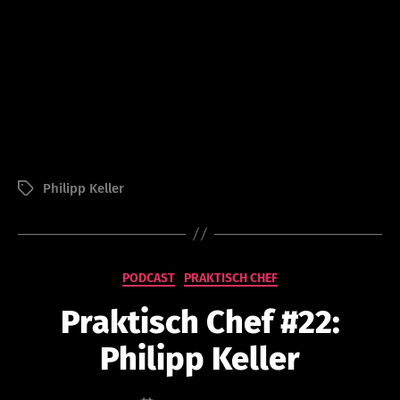
V
o
Philipp Keller
Schlagwörter
n
a
d
m
in
Kategorien
PODCAST
PRAKTISCH CHEF
is
tr
Praktisch Chef #22:
at
or
Philipp Keller
@
le
Beitragsautor