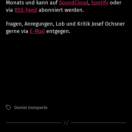
Monats und kann auf
SoundCloud
,
Spotify
oder
via
RSS-Feed
abonniert werden.
Fragen, Anregungen, Lob und Kritik Josef Ochsner
gerne via
E-Mail
entgegen.
V
o
Daniel Gemperle
Schlagwörter
n
a
d
m