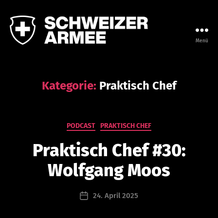
Menü
Leadership
Campus
der
Armee
Kategorie:
Praktisch Chef
V
o
Kategorien
PODCAST
PRAKTISCH CHEF
n
s
Praktisch Chef #30:
e
d
Wolfgang Moos
r
i
n
Beitragsautor
24. April 2025
Beitragsdatum
a
s