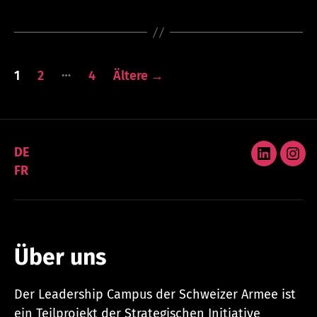
Seitennummerierung
…
1
2
4
Ältere
→
der
Beiträge
DE
LinkedIn
Ins
FR
Über uns
Der Leadership Campus der Schweizer Armee ist
ein Teilprojekt der Strategischen Initiative