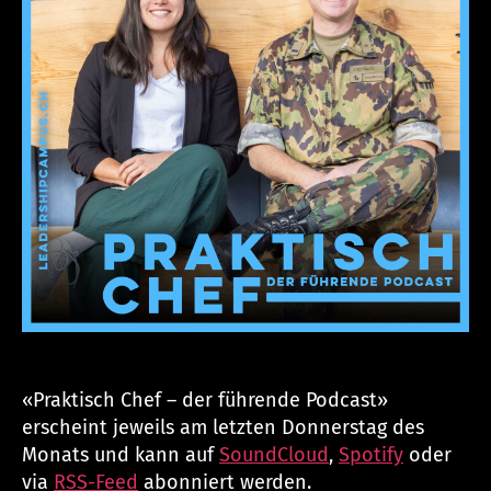
p
u
s.
c
h
«Praktisch Chef – der führende Podcast»
erscheint jeweils am letzten Donnerstag des
Monats und kann auf
SoundCloud
,
Spotify
oder
via
RSS-Feed
abonniert werden.