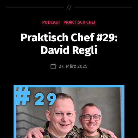
V
o
Kategorien
PODCAST
PRAKTISCH CHEF
n
s
Praktisch Chef #29:
e
d
David Regli
r
i
n
Beitragsautor
27. März 2025
Beitragsdatum
a
s
c
h
a
ll
e
r