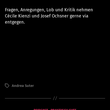
Fragen, Anregungen, Lob und Kritik nehmen
Cécile Kienzi und Josef Ochsner gerne via
entgegen.
V
o
Andrea Suter
Schlagwörter
n
a
d
m
in
Kategorien