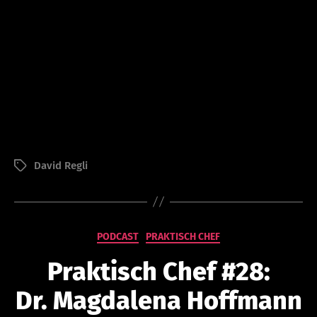
V
o
David Regli
Schlagwörter
n
a
d
m
in
Kategorien
PODCAST
PRAKTISCH CHEF
is
tr
Praktisch Chef #28:
at
or
Dr. Magdalena Hoffmann
@