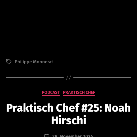
V
o
Philippe Monnerat
Schlagwörter
n
a
d
m
in
Kategorien
PODCAST
PRAKTISCH CHEF
is
tr
Praktisch Chef #25: Noah
at
or
Hirschi
@
le
Beitragsautor
28. November 2024
a
Beitragsdatum