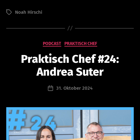
o
Noah Hirschi
Schlagwörter
n
a
d
m
in
Kategorien
PODCAST
PRAKTISCH CHEF
is
tr
Praktisch Chef #24:
at
or
Andrea Suter
@
le
Beitragsautor
31. Oktober 2024
a
Beitragsdatum
d
er
s
hi
p
ca
m