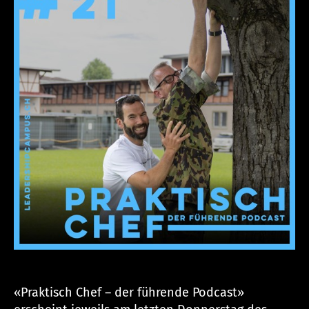
p
ca
m
p
u
s.
c
h
«Praktisch Chef – der führende Podcast»