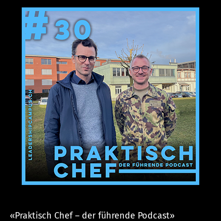
c
h
a
ll
e
r
«Praktisch Chef – der führende Podcast»