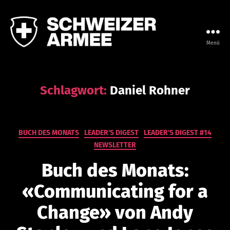
Menü
Leadership
Campus
der
Armee
Schlagwort:
Daniel Rohner
V
o
Kategorien
BUCH DES MONATS
LEADER'S DIGEST
LEADER'S DIGEST #14
n
NEWSLETTER
a
d
Buch des Monats:
m
in
«Communicating for a
is
tr
Change» von Andy
at
or