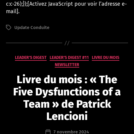
c:c-26);});[Activez JavaScript pour voir l’adresse e-
mail]
.
Update Conduite
Étiquettes
P
Catégories
ar
LEADER'S DIGEST
LEADER'S DIGEST #11
LIVRE DU MOIS
a
NEWSLETTER
d
Livre du mois : « The
m
in
Five Dysfunctions of a
is
tr
Team » de Patrick
at
or
Lencioni
@
le
a
Auteur
7 novembre 2024
Date