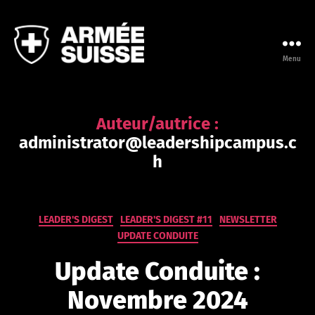
Menu
Leadership
Campus
de
l'Armée
Auteur/autrice :
suisse
administrator@leadershipcampus.c
P
h
ar
a
d
m
Catégories
LEADER'S DIGEST
LEADER'S DIGEST #11
NEWSLETTER
in
UPDATE CONDUITE
is
tr
Update Conduite :
at
or
Novembre 2024
@
le