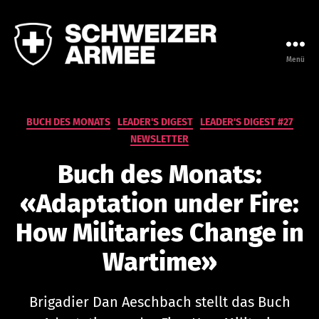
Menü
Leadership
Campus
der
Armee
Kategorien
BUCH DES MONATS
LEADER'S DIGEST
LEADER'S DIGEST #27
NEWSLETTER
Buch des Monats:
«Adaptation under Fire:
How Militaries Change in
V
Wartime»
o
n
n
Brigadier Dan Aeschbach stellt das Buch
a