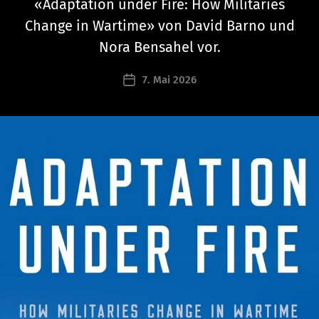
t
«Adaptation under Fire: How Militaries
h
Change in Wartime» von David Barno und
a
Nora Bensahel vor.
n
a
Beitragsautor
7. Mai 2026
e
Beitragsdatum
l
s
c
h
a
b
r
u
n