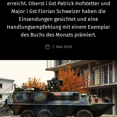
n
erreicht. Oberst i Gst Patrick Hofstetter und
n
Major i Gst Florian Schweizer haben die
a
t
Einsendungen gesichtet und eine
h
Handlungsempfehlung mit einem Exemplar
a
des Buchs des Monats prämiert.
n
a
Beitragsautor
7. Mai 2026
e
Beitragsdatum
l
s
c
h
a
b
r
u
n