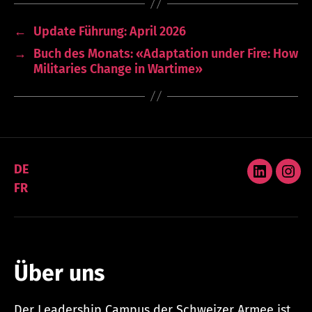
←
Update Führung: April 2026
→
Buch des Monats: «Adaptation under Fire: How
Militaries Change in Wartime»
DE
LinkedIn
Ins
FR
Über uns
Der Leadership Campus der Schweizer Armee ist