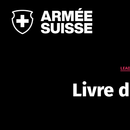
Leadershi
Campus
LEAD
Livre 
de