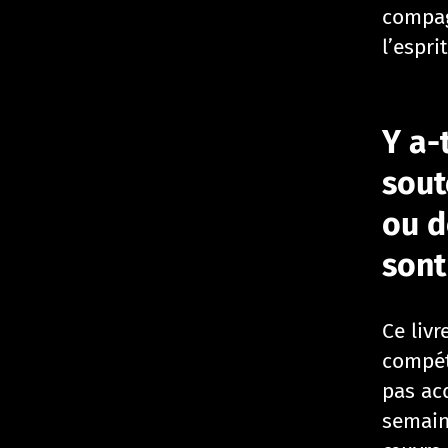
compag
l’espri
Y a-
sout
ou d
sont
Ce livr
compét
pas ac
semain