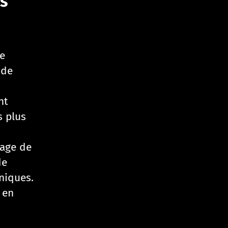
ns
e
 de
nt
s plus
tage de
de
niques.
 en