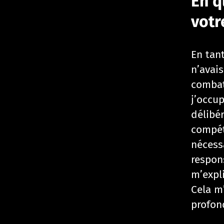
En q
votr
En tan
n’avai
combat
j’occup
délibé
compét
nécess
respons
m’expl
Cela m
profon