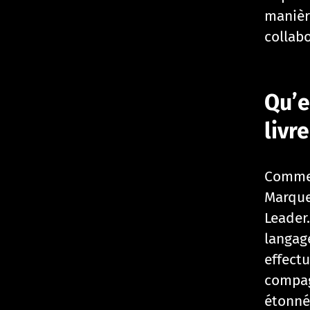
manière
collabo
Qu’e
livre
Comme 
Marque
Leader.
langage
effect
compag
étonné