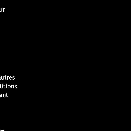
ur
autres
ditions
ent