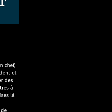
n chef,
ident et
er des
tres à
ises là
 de