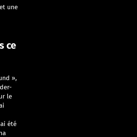
 et une
s ce
und »,
der-
ur le
ai
ai été
ma