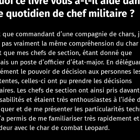
uoi ce livre vous a-t-il aidé da
e quotidien de chef militaire ?
t que commandant d’une compagnie de chars, j
s pas vraiment la même compréhension du char
 que mes chefs de section, étant donné que
ais un poste d’officier d’état-major. En délégua
rément le pouvoir de décision aux personnes le
entes, celles-ci ont pu prendre les décisions
aires. Les chefs de section ont ainsi pris davan
abilités et étaient très enthousiastes à l’idée 
iquer et de me présenter les particularités tech
’a permis de me familiariser très rapidement et
deur avec le char de combat Leopard.