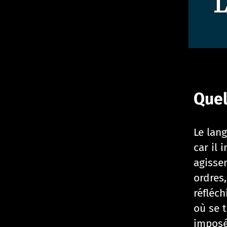
Quel
Le lang
car il 
agisse
ordres
réfléch
où se 
imposée