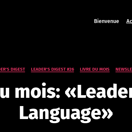
Bienvenue
Ac
p
P
Catégories
ER'S DIGEST
LEADER'S DIGEST #26
LIVRE DU MOIS
NEWSLE
a
r
du mois: «Leader
n
a
t
Language»
h
a
n
a