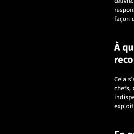
œuvre. 
respon
façon d
À qu
rec
Cela s
chefs,
indisp
exploit