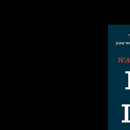
l'Armée
suisse