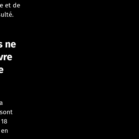
e et de
ulté.
s ne
vre
e
a
 sont
 18
 en