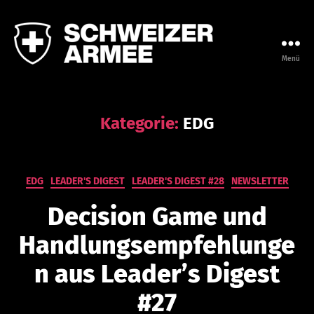
Menü
Leadership
Campus
der
Armee
Kategorie:
EDG
Kategorien
EDG
LEADER'S DIGEST
LEADER'S DIGEST #28
NEWSLETTER
V
o
Decision Game und
n
n
Handlungsempfehlunge
a
t
n aus Leader’s Digest
h
a
#27
n