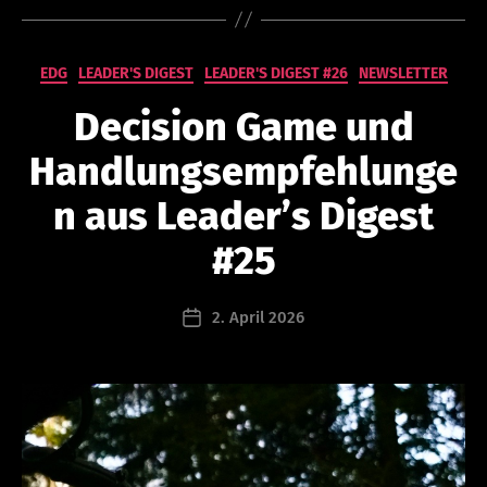
Kategorien
EDG
LEADER'S DIGEST
LEADER'S DIGEST #26
NEWSLETTER
V
o
Decision Game und
n
n
Handlungsempfehlunge
a
t
n aus Leader’s Digest
h
a
#25
n
a
Beitragsautor
2. April 2026
e
Beitragsdatum
l
s
c
h
a
b
r