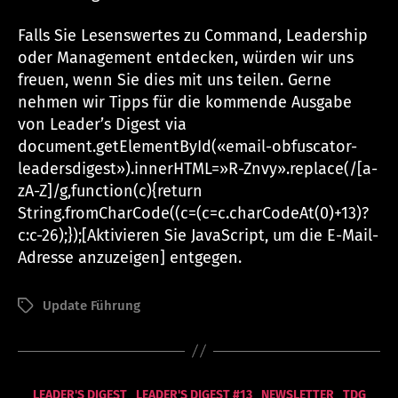
Falls Sie Lesenswertes zu Command, Leadership
oder Management entdecken, würden wir uns
freuen, wenn Sie dies mit uns teilen. Gerne
nehmen wir Tipps für die kommende Ausgabe
von Leader’s Digest via
document.getElementById(«email-obfuscator-
leadersdigest»).innerHTML=»R-Znvy».replace(/[a-
zA-Z]/g,function(c){return
String.fromCharCode((c=(c=c.charCodeAt(0)+13)?
c:c-26);});[Aktivieren Sie JavaScript, um die E-Mail-
Adresse anzuzeigen]
entgegen.
Update Führung
Schlagwörter
V
o
n
Kategorien
LEADER'S DIGEST
LEADER'S DIGEST #13
NEWSLETTER
TDG