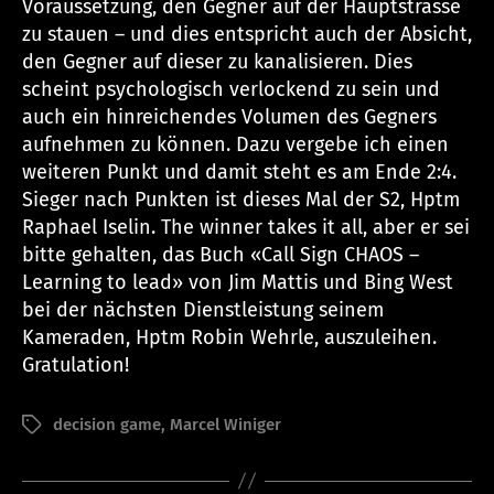
Voraussetzung, den Gegner auf der Hauptstrasse
zu stauen – und dies entspricht auch der Absicht,
den Gegner auf dieser zu kanalisieren. Dies
scheint psychologisch verlockend zu sein und
auch ein hinreichendes Volumen des Gegners
aufnehmen zu können. Dazu vergebe ich einen
weiteren Punkt und damit steht es am Ende 2:4.
Sieger nach Punkten ist dieses Mal der S2, Hptm
Raphael Iselin. The winner takes it all, aber er sei
bitte gehalten, das Buch «Call Sign CHAOS –
Learning to lead» von Jim Mattis und Bing West
bei der nächsten Dienstleistung seinem
Kameraden, Hptm Robin Wehrle, auszuleihen.
Gratulation!
V
decision game
,
Marcel Winiger
Schlagwörter
o
n
a