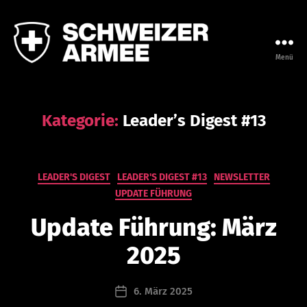
Menü
Leadership
Campus
V
der
o
Armee
Kategorie:
Leader’s Digest #13
n
a
d
m
Kategorien
LEADER'S DIGEST
LEADER'S DIGEST #13
NEWSLETTER
in
UPDATE FÜHRUNG
is
tr
Update Führung: März
at
or
2025
@
le
Beitragsautor
6. März 2025
a
Beitragsdatum
d