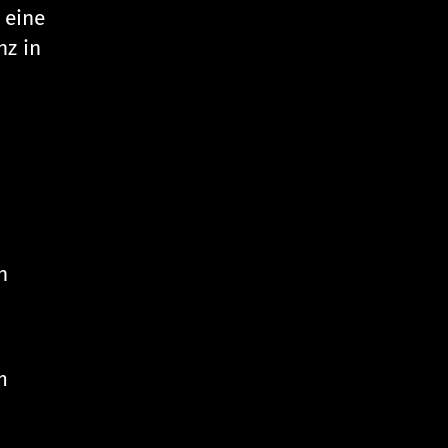
 eine
nz in
n
m