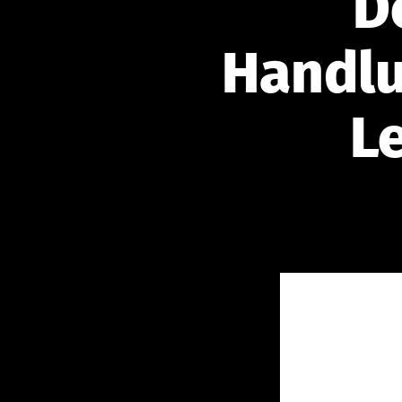
D
Handl
L