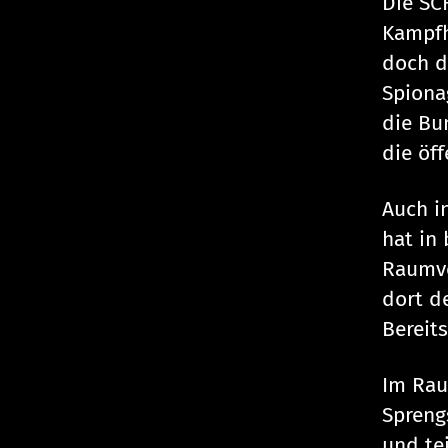
Die SC
Kampfh
doch d
Spiona
die Bu
die öf
Auch i
hat in
Raumve
dort d
Bereit
Im Rau
Spreng
und te