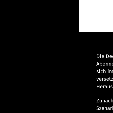
Die De
Abonne
sich i
verset
Heraus
Zunäch
Szenari