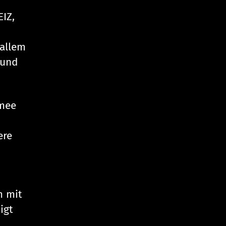
IZ,
 allem
 und
rmee
ere
m mit
igt