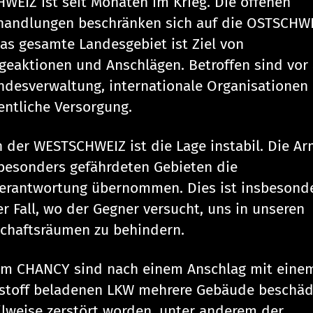
HWEIZ ist seit Monaten im Krieg. Die offenen
andlungen beschränken sich auf die OSTSCHWE
as gesamte Landesgebiet ist Ziel von
geaktionen und Anschlägen. Betroffen sind vor
ndesverwaltung, internationale Organisationen
fentliche Versorgung.
n der WESTSCHWEIZ ist die Lage instabil. Die A
 besonders gefährdeten Gebieten die
rantwortung übernommen. Dies ist insbesond
er Fall, wo der Gegner versucht, uns in unseren
schaftsräumen zu behindern.
m CHANCY sind nach einem Anschlag mit eine
stoff beladenen LKW mehrere Gebäude beschäd
ilweise zerstört worden, unter anderem der