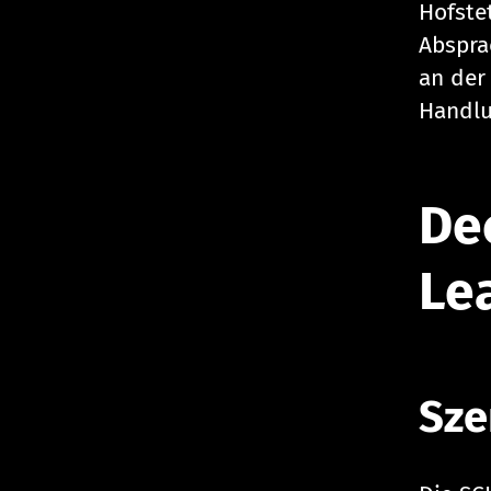
Hofste
Abspra
an der
Handlu
De
Le
Sze