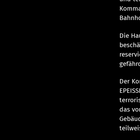
Komman
Bahnho
Die Ha
beschä
reserv
gefähr
Der Ko
EPEISS
terror
das vo
Gebäud
teilwei