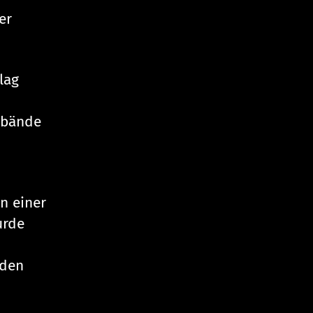
er
lag
erbände
n einer
urde
rden