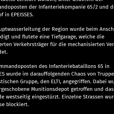
doposten der Infanteriekompanie 65/2 und d
f in EPEISSES.
uptwasserleitung der Region wurde beim Ansch
digt und flutete eine Tiefgarage, welche die
ierten Verkehrsträger für die mechanisierten V
det.
mmandoposten des Infanteriebataillons 65 in
ES wurde im darauffolgenden Chaos von Truppe
istischen Gruppe, den ELTI, angegriffen. Dabei w
rgeschobene Munitionsdepot getroffen und das
e westseitig eingestürzt. Einzelne Strassen wu
se blockiert.