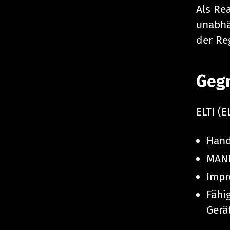
Als Rea
unabhä
der Re
Geg
ELTI (
Hand
MAN
Impr
Fähi
Gerät